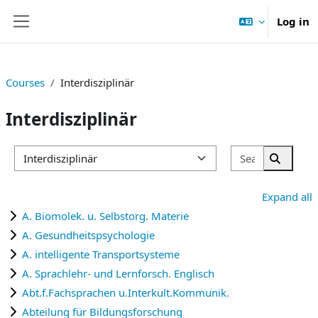
Skip to main content
Log in
Side panel
Courses
Interdisziplinär
Interdisziplinär
Search cou
Course categories
Search 
Expand all
A. Biomolek. u. Selbstorg. Materie
A. Gesundheitspsychologie
A. intelligente Transportsysteme
A. Sprachlehr- und Lernforsch. Englisch
Abt.f.Fachsprachen u.Interkult.Kommunik.
Abteilung für Bildungsforschung