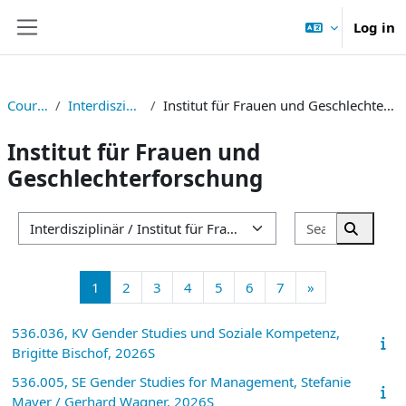
Skip to main content
Log in
Side panel
Courses
Interdisziplinär
Institut für Frauen und Geschlechterforschung
Institut für Frauen und
Geschlechterforschung
Search cou
Course categories
Search 
Page 1
Page 2
Page 3
Page 4
Page 5
Page 6
Page 7
Next page
1
2
3
4
5
6
7
»
536.036, KV Gender Studies und Soziale Kompetenz,
Brigitte Bischof, 2026S
536.005, SE Gender Studies for Management, Stefanie
Mayer / Gerhard Wagner, 2026S