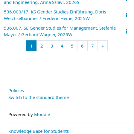
and Engineering, Anna Szlavi, 2026S
536.000/17, KS Gender Studies Einführung, Doris
Weichselbaumer / Frederic Heine, 2025W
536.007, SE Gender Studies for Management, Stefanie
Mayer / Gerhard Wagner, 2025W
Page 1
Page 2
Page 3
Page 4
Page 5
Page 6
Page 7
Next page
1
2
3
4
5
6
7
»
Policies
Switch to the standard theme
Powered by
Moodle
Knowledge Base for Students