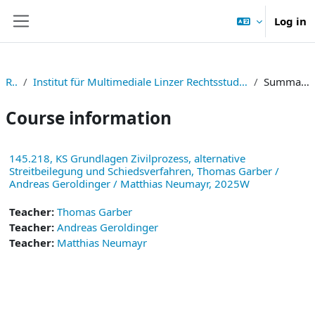
Skip to main content
Log in
Side panel
RE
Institut für Multimediale Linzer Rechtsstudien
Summary
Course information
145.218, KS Grundlagen Zivilprozess, alternative
Streitbeilegung und Schiedsverfahren, Thomas Garber /
Andreas Geroldinger / Matthias Neumayr, 2025W
Teacher:
Thomas Garber
Teacher:
Andreas Geroldinger
Teacher:
Matthias Neumayr