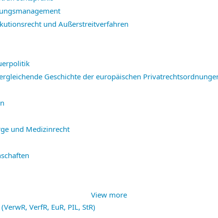
altungsmanagement
xekutionsrecht und Außerstreitverfahren
uerpolitik
vergleichende Geschichte der europäischen Privatrechtsordnunge
en
orge und Medizinrecht
nschaften
View more
(VerwR, VerfR, EuR, PIL, StR)