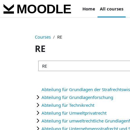
Skip to main content
Home
All courses
Courses
RE
RE
Course categories
Abteilung für Grundlagen der Strafrechtswi
Abteilung für Grundlagenforschung
Abteilung für Technikrecht
Abteilung für Umweltprivatrecht
Abteilung für umweltrechtliche Grundlagen
Abteilung für Unternehmensstrafrecht und S