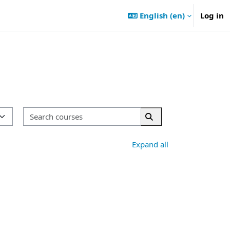
English ‎(en)‎
Log in
Search courses
Search courses
Expand all