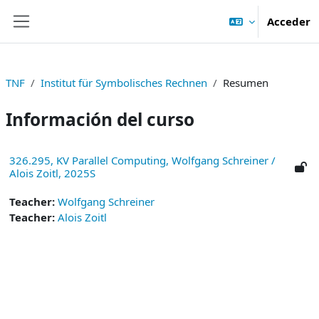
Salta al contenido principal
Acceder
Panel lateral
TNF
Institut für Symbolisches Rechnen
Resumen
Información del curso
326.295, KV Parallel Computing, Wolfgang Schreiner /
Alois Zoitl, 2025S
Teacher:
Wolfgang Schreiner
Teacher:
Alois Zoitl