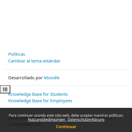
Políticas
Cambiar al tema estándar
Desarrollado por
Moodle
Abrir índice del curso
Knowledge Base for Students
Knowledge Base for Employees
x
Para continuar usando este sitio web, debe aceptar nuestras políticas:
Johannes Kepler
Impressum
Nutzungsbedingungen
Datenschutzerklärung
Universität Linz
Continuar