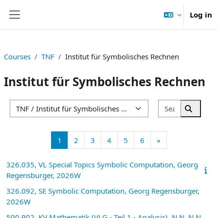
Skip to main content
Log in
Side panel
Courses
TNF
Institut für Symbolisches Rechnen
Institut für Symbolisches Rechnen
Search cou
Course categories
Search 
Page 1
Page 2
Page 3
Page 4
Page 5
Page 6
Next page
1
2
3
4
5
6
»
326.035, VL Special Topics Symbolic Computation, Georg
Regensburger, 2026W
326.092, SE Symbolic Computation, Georg Regensburger,
2026W
500.902, KV Mathematik (VLG - Teil 1 - Analysis), N.N. N.N.,