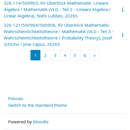
326.114/500903, KV Überblick Mathematik: Lineare
Algebra / Mathematik (VLG - Teil 2 - Lineare Algebra /
Linear Algebra), Niels Lubbes, 2026S
326.121/500904/500908, KV Überblick Mathematik:
Wahrscheinlichkeitstheorie / Mathematik (VLG - Teil 3 -
Wahrscheinlichkeitstheorie / Probability Theory), Josef
Schicho / Jose Capco, 2026S
Page 1
Page 2
Page 3
Page 4
Page 5
Page 6
Next page
1
2
3
4
5
6
»
Policies
Switch to the standard theme
Powered by
Moodle