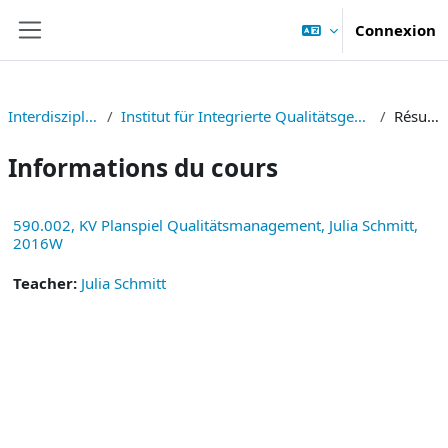
Passer au contenu principal
Connexion
Panneau latéral
Interdisziplinär
Institut für Integrierte Qualitätsgestaltung
Résumé
Informations du cours
590.002, KV Planspiel Qualitätsmanagement, Julia Schmitt,
2016W
Teacher:
Julia Schmitt