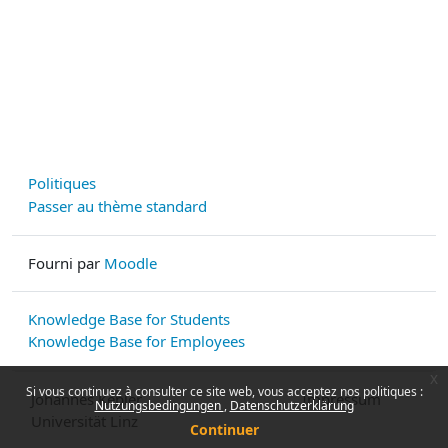
Politiques
Passer au thème standard
Fourni par
Moodle
Knowledge Base for Students
Knowledge Base for Employees
x
Si vous continuez à consulter ce site web, vous acceptez nos politiques :
Johannes Kepler
Impressum
Nutzungsbedingungen
Datenschutzerklärung
Universität Linz
Continuer