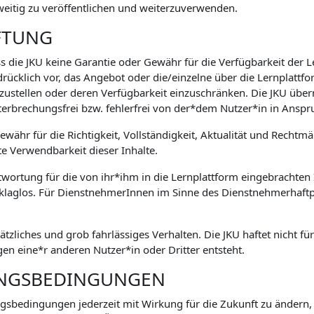
weitig zu veröffentlichen und weiterzuverwenden.
FTUNG
s die JKU keine Garantie oder Gewähr für die Verfügbarkeit der 
drücklich vor, das Angebot oder die/einzelne über die Lernplatt
zustellen oder deren Verfügbarkeit einzuschränken. Die JKU übe
terbrechungsfrei bzw. fehlerfrei von der*dem Nutzer*in in An
währ für die Richtigkeit, Vollständigkeit, Aktualität und Rechtm
te Verwendbarkeit dieser Inhalte.
ntwortung für die von ihr*ihm in die Lernplattform eingebrachten I
 klaglos. Für DienstnehmerInnen im Sinne des Dienstnehmerhaftpf
sätzliches und grob fahrlässiges Verhalten. Die JKU haftet nicht f
n eine*r anderen Nutzer*in oder Dritter entsteht.
UNGSBEDINGUNGEN
ungsbedingungen jederzeit mit Wirkung für die Zukunft zu ändern