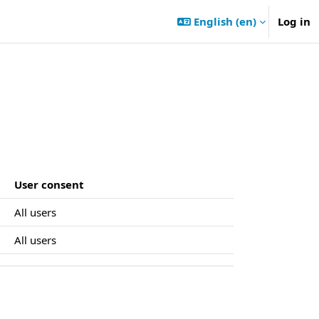
English ‎(en)‎
Log in
User consent
All users
All users