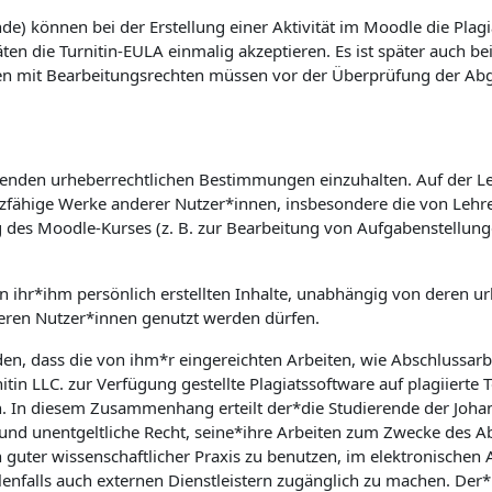
e) können bei der Erstellung einer Aktivität im Moodle die Plagi
äten die Turnitin-EULA einmalig akzeptieren. Es ist später auch b
en mit Bearbeitungsrechten müssen vor der Überprüfung der Abgab
geltenden urheberrechtlichen Bestimmungen einzuhalten. Auf der L
utzfähige Werke anderer Nutzer*innen, insbesondere die von Lehre
g des Moodle-Kurses (z. B. zur Bearbeitung von Aufgabenstellun
on ihr*ihm persönlich erstellten Inhalte, unabhängig von deren ur
ren Nutzer*innen genutzt werden dürfen.
den, dass die von ihm*r eingereichten Arbeiten, wie Abschlussar
tin LLC. zur Verfügung gestellte Plagiatssoftware auf plagiierte 
n. In diesem Zusammenhang erteilt der*die Studierende der Johann
e und unentgeltliche Recht, seine*ihre Arbeiten zum Zwecke des 
 guter wissenschaftlicher Praxis zu benutzen, im elektronische
nfalls auch externen Dienstleistern zugänglich zu machen. Der*