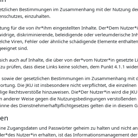
 gesetzlichen Bestimmungen im Zusammenhang mit der Nutzung der
schutzes, einzuhalten.
rtung für die von ihr*ihm eingestellten Inhalte. Der*Dem Nutzer*
idrige, diskriminierende, beleidigende oder verleumderische Inh
he Viren, Fehler oder ähnliche schädigende Elemente enthalten, is
eeignet sind.
 sich auch auf Inhalte, die über von der*vom Nutzer*in gesetzte Li
zu prüfen, dass diese Links keine solchen, dem Punkt 4.1.1 wide
n sowie der gesetzlichen Bestimmungen im Zusammenhang mit d
rtung. Die JKU ist insbesondere nicht verpflichtet, die einzelnen
lige Rechtsverstöße hinzuweisen. Die*Der Nutzer*in wird die JKU 
. in anderer Weise gegen die Nutzungsbedingungen verstoßenden 
Sinne des Dienstnehmerhaftpflichtgesetzes gelten die in diesem
ten
seine Zugangsdaten und Passwörter geheim zu halten und nicht an 
r*des Nutzer*in erhalten, ist das Informationsmanagement der J