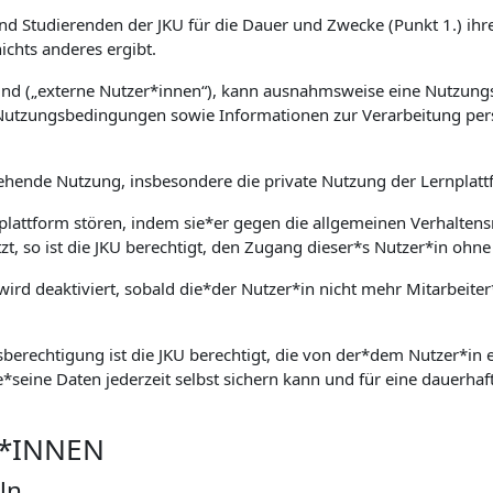
und Studierenden der JKU für die Dauer und Zwecke (Punkt 1.) ihre
chts anderes ergibt.
sind („externe Nutzer*innen“), kann ausnahmsweise eine Nutzung
Nutzungsbedingungen sowie Informationen zur Verarbeitung per
ehende Nutzung, insbesondere die private Nutzung der Lernplattf
nplattform stören, indem sie*er gegen die allgemeinen Verhaltens
tzt, so ist die JKU berechtigt, den Zugang dieser*s Nutzer*in o
ird deaktiviert, sobald die*der Nutzer*in nicht mehr Mitarbeiter
berechtigung ist die JKU berechtigt, die von der*dem Nutzer*in ei
e*seine Daten jederzeit selbst sichern kann und für eine dauerhaft
R*INNEN
ln