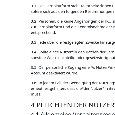
3.1. Die Lernplattform steht Mitarbeite*innen 
sofern sich aus den folgenden Bestimmungen ni
3.2. Personen, die keine Angehörigen der JKU 
zur Lernplattform und die Kenntnisnahme der 
entsprechend.
3.3. Jede über die festgelegten Zwecke hinausg
3.4. Sollte ein*e Nutzer*in den Betrieb der Ler
sonstige Weise nachteilig oder gesetzwidrig nu
3.5. Der persönliche Zugang einer*s Nutzer*in w
Account deaktiviert wurde.
3.6. In jedem Fall der Beendigung der Nutzungs
erneut festgehalten, dass die*der Nutzer*in ihr
muss.
4 PFLICHTEN DER NUTZE
4.1 Allgemeine Verhaltensrege