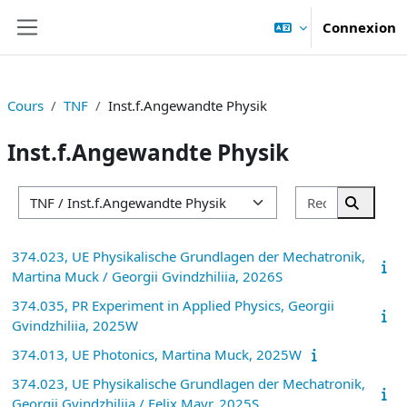
Passer au contenu principal
Connexion
Panneau latéral
Cours
TNF
Inst.f.Angewandte Physik
Inst.f.Angewandte Physik
Rechercher
Catégories de cours
Recherc
374.023, UE Physikalische Grundlagen der Mechatronik,
Martina Muck / Georgii Gvindzhiliia, 2026S
374.035, PR Experiment in Applied Physics, Georgii
Gvindzhiliia, 2025W
374.013, UE Photonics, Martina Muck, 2025W
374.023, UE Physikalische Grundlagen der Mechatronik,
Georgii Gvindzhiliia / Felix Mayr, 2025S