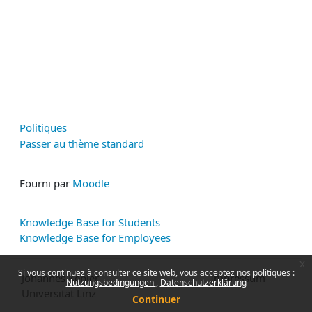
Politiques
Passer au thème standard
Fourni par
Moodle
Knowledge Base for Students
Knowledge Base for Employees
x
Si vous continuez à consulter ce site web, vous acceptez nos politiques :
Johannes Kepler
Impressum
Nutzungsbedingungen
Datenschutzerklärung
Universität Linz
Continuer