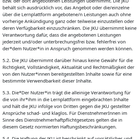
bzw. der dort angebotenen Leistungen übernimmt. Die JKU
behält sich ausdrücklich vor, das Angebot oder die/einzelne
über die Lernplattform angebotene/n Leistungen auch ohne
vorherige Ankündigung ganz oder teilweise einzustellen oder
deren Verfügbarkeit einzuschränken. Die JKU übernimmt keine
Verantwortung dafür, dass die angebotenen Leistungen
jederzeit und/oder unterbrechungsfrei bzw. fehlerfrei von
der*dem Nutzer*in in Anspruch genommen werden können.
5.2. Die JKU übernimmt darüber hinaus keine Gewähr für die
Richtigkeit, Vollständigkeit, Aktualität und Rechtmäßigkeit der
von den Nutzer*innen bereitgestellten Inhalte sowie für eine
bestimmte Verwendbarkeit dieser Inhalte.
5.3. Die*Der Nutzer*in trägt die alleinige Verantwortung für
die von ihr*ihm in die Lernplattform eingebrachten Inhalte
und hält die JKU infolge von Dritten gegen die JKU gestellter
Ansprüche schad- und klaglos. Für DienstnehmerInnen im
Sinne des Dienstnehmerhaftpflichtgesetzes gelten die in
diesem Gesetz normierten Haftungsbeschränkungen.
5.4. Die Haftung der JKU ist beschränkt auf vorsätzliches und