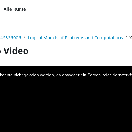
Alle Kurse
24S326006
Logical Models of Problems and Computations
X
 Video
ngungen
konnte nicht geladen werden, da entweder ein Server- oder Netzwerkfehl