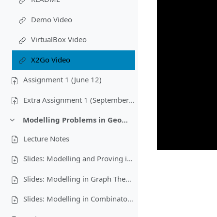
Demo Video
VirtualBox Video
X2Go Video
Assignment 1 (June 12)
Extra Assignment 1 (September 30)
Modelling Problems in Geometry and Discrete Mathematics
Einklappen
Lecture Notes
Slides: Modelling and Proving in Geometry
Slides: Modelling in Graph Theory
Slides: Modelling in Combinatorial Optimization