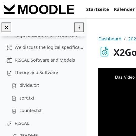
Zum Hauptinhalt
Startseite
Kalender
Organization
Einklappen
Introduction
Logical Models of Problems and Computations
Einklappen
Dashboard
20
We discuss the logical specification of computatio...
X2Go
RISCAL Software and Models
Abschlussbedi
This
Theory and Software
is
a
Das Video 
modal
window.
divide.txt
sort.txt
counter.txt
RISCAL
README