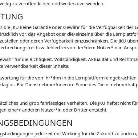
weitig zu veröffentlichen und weiterzuverwenden.
FTUNG
s die JKU keine Garantie oder Gewähr für die Verfügbarkeit der 
drücklich vor, das Angebot oder die/einzelne über die Lernplatt
zustellen oder deren Verfügbarkeit einzuschränken. Die JKU übe
terbrechungsfrei bzw. fehlerfrei von der*dem Nutzer*in in An
währ für die Richtigkeit, Vollständigkeit, Aktualität und Rechtm
te Verwendbarkeit dieser Inhalte.
ntwortung für die von ihr*ihm in die Lernplattform eingebrachten I
 klaglos. Für DienstnehmerInnen im Sinne des Dienstnehmerhaftpf
sätzliches und grob fahrlässiges Verhalten. Die JKU haftet nicht f
n eine*r anderen Nutzer*in oder Dritter entsteht.
UNGSBEDINGUNGEN
ungsbedingungen jederzeit mit Wirkung für die Zukunft zu ändern