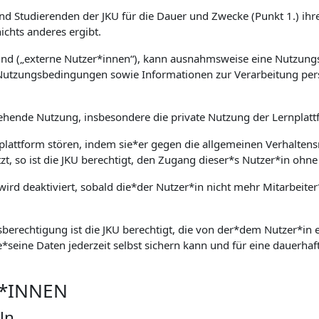
und Studierenden der JKU für die Dauer und Zwecke (Punkt 1.) ihre
chts anderes ergibt.
sind („externe Nutzer*innen“), kann ausnahmsweise eine Nutzung
Nutzungsbedingungen sowie Informationen zur Verarbeitung per
ehende Nutzung, insbesondere die private Nutzung der Lernplattf
nplattform stören, indem sie*er gegen die allgemeinen Verhaltens
tzt, so ist die JKU berechtigt, den Zugang dieser*s Nutzer*in o
ird deaktiviert, sobald die*der Nutzer*in nicht mehr Mitarbeiter
berechtigung ist die JKU berechtigt, die von der*dem Nutzer*in ei
e*seine Daten jederzeit selbst sichern kann und für eine dauerhaft
R*INNEN
ln