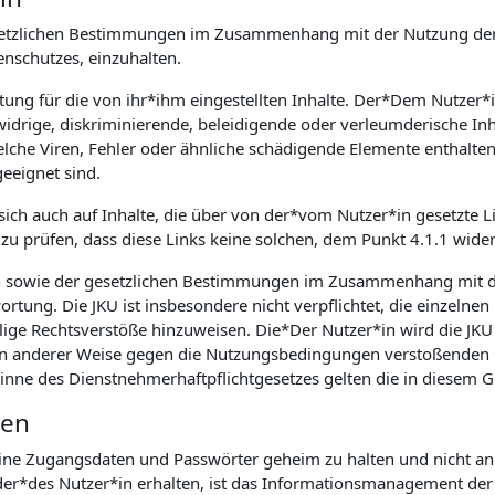
 gesetzlichen Bestimmungen im Zusammenhang mit der Nutzung der
schutzes, einzuhalten.
rtung für die von ihr*ihm eingestellten Inhalte. Der*Dem Nutzer*
idrige, diskriminierende, beleidigende oder verleumderische Inh
he Viren, Fehler oder ähnliche schädigende Elemente enthalten, is
eeignet sind.
 sich auch auf Inhalte, die über von der*vom Nutzer*in gesetzte Li
zu prüfen, dass diese Links keine solchen, dem Punkt 4.1.1 wide
n sowie der gesetzlichen Bestimmungen im Zusammenhang mit d
rtung. Die JKU ist insbesondere nicht verpflichtet, die einzelnen
lige Rechtsverstöße hinzuweisen. Die*Der Nutzer*in wird die JKU 
. in anderer Weise gegen die Nutzungsbedingungen verstoßenden 
Sinne des Dienstnehmerhaftpflichtgesetzes gelten die in diesem
ten
seine Zugangsdaten und Passwörter geheim zu halten und nicht an 
r*des Nutzer*in erhalten, ist das Informationsmanagement der J