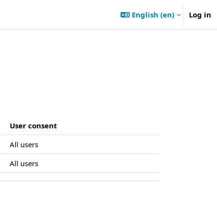
English ‎(en)‎
Log in
User consent
All users
All users