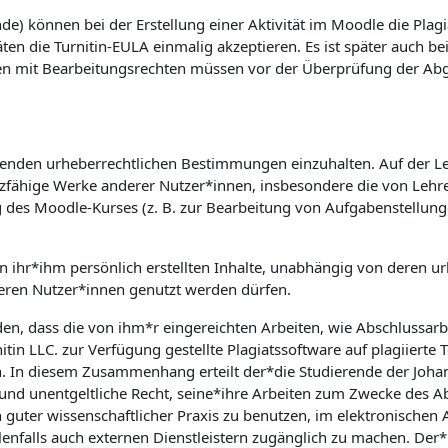
e) können bei der Erstellung einer Aktivität im Moodle die Plagi
äten die Turnitin-EULA einmalig akzeptieren. Es ist später auch b
en mit Bearbeitungsrechten müssen vor der Überprüfung der Abgab
geltenden urheberrechtlichen Bestimmungen einzuhalten. Auf der L
utzfähige Werke anderer Nutzer*innen, insbesondere die von Lehre
g des Moodle-Kurses (z. B. zur Bearbeitung von Aufgabenstellun
on ihr*ihm persönlich erstellten Inhalte, unabhängig von deren ur
ren Nutzer*innen genutzt werden dürfen.
den, dass die von ihm*r eingereichten Arbeiten, wie Abschlussar
tin LLC. zur Verfügung gestellte Plagiatssoftware auf plagiierte 
n. In diesem Zusammenhang erteilt der*die Studierende der Johann
e und unentgeltliche Recht, seine*ihre Arbeiten zum Zwecke des 
 guter wissenschaftlicher Praxis zu benutzen, im elektronische
nfalls auch externen Dienstleistern zugänglich zu machen. Der*