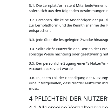
3.1. Die Lernplattform steht Mitarbeite*innen 
sofern sich aus den folgenden Bestimmungen ni
3.2. Personen, die keine Angehörigen der JKU 
zur Lernplattform und die Kenntnisnahme der 
entsprechend.
3.3. Jede über die festgelegten Zwecke hinausg
3.4. Sollte ein*e Nutzer*in den Betrieb der Ler
sonstige Weise nachteilig oder gesetzwidrig nu
3.5. Der persönliche Zugang einer*s Nutzer*in w
Account deaktiviert wurde.
3.6. In jedem Fall der Beendigung der Nutzungs
erneut festgehalten, dass die*der Nutzer*in ihr
muss.
4 PFLICHTEN DER NUTZE
4.1 Allgemeine Verhaltensrege