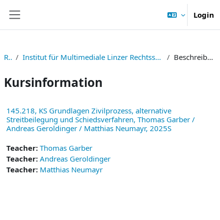
Zum Hauptinhalt
Login
Website-Übersicht
RE
Institut für Multimediale Linzer Rechtsstudien
Beschreibung
Kursinformation
145.218, KS Grundlagen Zivilprozess, alternative
Streitbeilegung und Schiedsverfahren, Thomas Garber /
Andreas Geroldinger / Matthias Neumayr, 2025S
Teacher:
Thomas Garber
Teacher:
Andreas Geroldinger
Teacher:
Matthias Neumayr