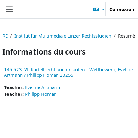
Passer au contenu principal
Connexion
Panneau latéral
RE
Institut für Multimediale Linzer Rechtsstudien
Résumé
Informations du cours
145.523, VL Kartellrecht und unlauterer Wettbewerb, Eveline
Artmann / Philipp Homar, 2025S
Teacher:
Eveline Artmann
Teacher:
Philipp Homar