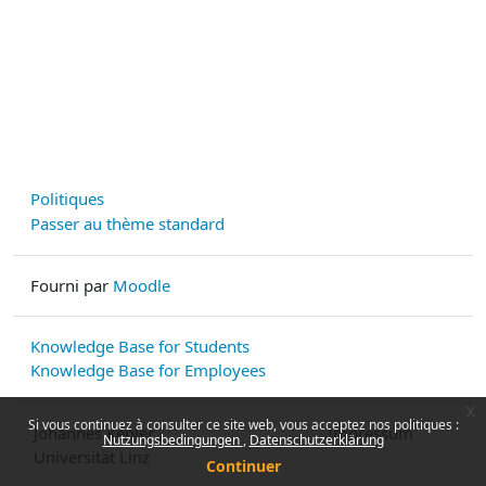
Politiques
Passer au thème standard
Fourni par
Moodle
Knowledge Base for Students
Knowledge Base for Employees
x
Si vous continuez à consulter ce site web, vous acceptez nos politiques :
Johannes Kepler
Impressum
Nutzungsbedingungen
Datenschutzerklärung
Universität Linz
Continuer