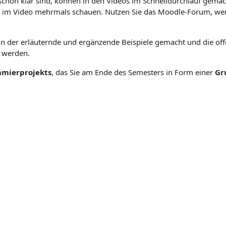
 schon klar sind, können in den Videos im Schnelldurchlauf gemach
en im Video mehrmals schauen. Nutzen Sie das Moodle-Forum, w
n der erläuternde und ergänzende Beispiele gemacht und die off
t werden.
mierprojekts
, das Sie am Ende des Semesters in Form einer
Gr