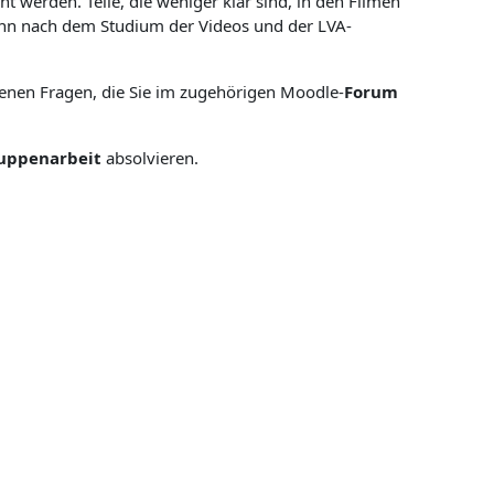
t werden. Teile, die weniger klar sind, in den Filmen
enn nach dem Studium der Videos und der LVA-
enen Fragen, die Sie im zugehörigen Moodle-
Forum
uppenarbeit
absolvieren.