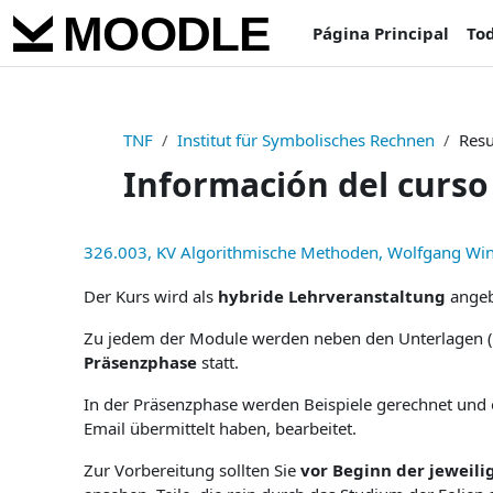
Salta al contenido principal
Página Principal
Tod
TNF
Institut für Symbolisches Rechnen
Res
Información del curso
326.003, KV Algorithmische Methoden, Wolfgang Win
Der Kurs wird als
hybride Lehrveranstaltung
angeb
Zu jedem der Module werden neben den Unterlagen (
Präsenzphase
statt.
In der Präsenzphase werden Beispiele gerechnet und 
Email übermittelt haben, bearbeitet.
Zur Vorbereitung sollten Sie
vor Beginn der jeweil