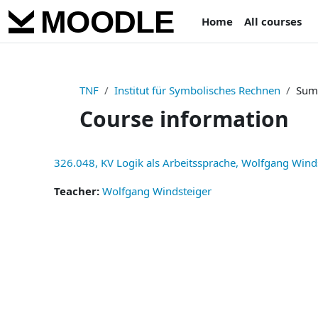
Skip to main content
Home
All courses
TNF
Institut für Symbolisches Rechnen
Sum
Course information
326.048, KV Logik als Arbeitssprache, Wolfgang Wind
Teacher:
Wolfgang Windsteiger