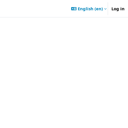
English ‎(en)‎
Log in