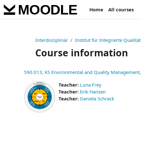
Skip to main content
Home
All courses
Interdisziplinär
Institut für Integrierte Qualit
Course information
590.013, KS Environmental and Quality Management, E
Teacher:
Luna Frey
Teacher:
Erik Hansen
Teacher:
Daniela Schrack