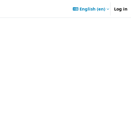
English ‎(en)‎
Log in