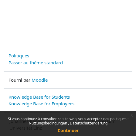
Politiques
Passer au thème standard
Fourni par
Moodle
Knowledge Base for Students
Knowledge Base for Employees
x
Si vous continuez à consulter ce site web, vous acceptez nos politiques :
Johannes Kepler
Impressum
Nutzungsbedingungen
Datenschutzerklärung
Universität Linz
Continuer