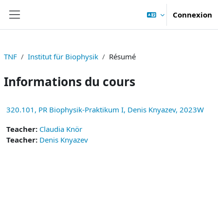
Passer au contenu principal
Connexion
Panneau latéral
TNF
Institut für Biophysik
Résumé
Informations du cours
320.101, PR Biophysik-Praktikum I, Denis Knyazev, 2023W
Teacher:
Claudia Knör
Teacher:
Denis Knyazev