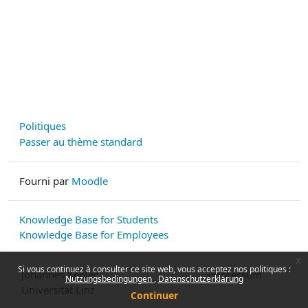
Politiques
Passer au thème standard
Fourni par
Moodle
Knowledge Base for Students
Knowledge Base for Employees
x
Si vous continuez à consulter ce site web, vous acceptez nos politiques :
Johannes Kepler
Impressum
Nutzungsbedingungen
Datenschutzerklärung
Universität Linz
Continuer