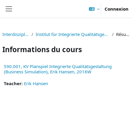
Passer au contenu principal
Connexion
Panneau latéral
Interdisziplinär
Institut für Integrierte Qualitätsgestaltung
Résumé
Informations du cours
590.001, KV Planspiel Integrierte Qualitätsgestaltung
(Business Simulation), Erik Hansen, 2016W
Teacher:
Erik Hansen