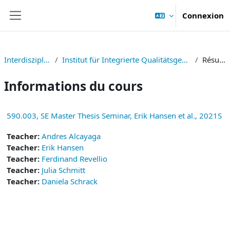
Passer au contenu principal
Connexion
Panneau latéral
Interdisziplinär
Institut für Integrierte Qualitätsgestaltung
Résumé
Informations du cours
590.003, SE Master Thesis Seminar, Erik Hansen et al., 2021S
Teacher:
Andres Alcayaga
Teacher:
Erik Hansen
Teacher:
Ferdinand Revellio
Teacher:
Julia Schmitt
Teacher:
Daniela Schrack