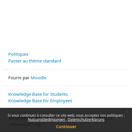
Politiques
Passer au thème standard
Fourni par
Moodle
Knowledge Base for Students
Knowledge Base for Employees
x
Si vous continuez à consulter ce site web, vous acceptez nos politiques :
Johannes Kepler
Impressum
Nutzungsbedingungen
Datenschutzerklärung
Universität Linz
Continuer