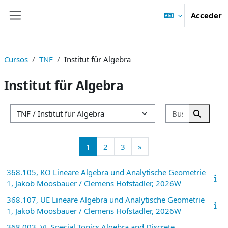
Salta al contenido principal
Acceder
Panel lateral
Cursos
TNF
Institut für Algebra
Institut für Algebra
Buscar cur
Categorías
Buscar 
Página 1
Página 2
Página 3
Siguiente página
1
2
3
»
368.105, KO Lineare Algebra und Analytische Geometrie
1, Jakob Moosbauer / Clemens Hofstadler, 2026W
368.107, UE Lineare Algebra und Analytische Geometrie
1, Jakob Moosbauer / Clemens Hofstadler, 2026W
368.003, VL Special Topics Algebra and Discrete