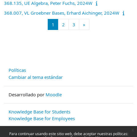
368.135, UE Algebra, Peter Fuchs, 2024W
368.007, VL Groebner Bases, Erhard Aichinger, 2024W
Página 1
Página 2
Página 3
Siguiente página
1
2
3
»
Políticas
Cambiar al tema estándar
Desarrollado por
Moodle
Knowledge Base for Students
Knowledge Base for Employees
x
Para continuar usando este sitio web, debe aceptar nuestras políticas:
Johannes Kepler
Impressum