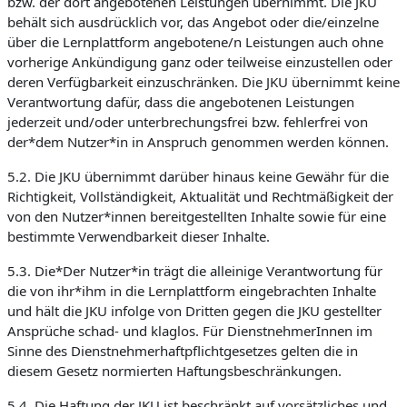
bzw. der dort angebotenen Leistungen übernimmt. Die JKU
behält sich ausdrücklich vor, das Angebot oder die/einzelne
über die Lernplattform angebotene/n Leistungen auch ohne
vorherige Ankündigung ganz oder teilweise einzustellen oder
deren Verfügbarkeit einzuschränken. Die JKU übernimmt keine
Verantwortung dafür, dass die angebotenen Leistungen
jederzeit und/oder unterbrechungsfrei bzw. fehlerfrei von
der*dem Nutzer*in in Anspruch genommen werden können.
5.2. Die JKU übernimmt darüber hinaus keine Gewähr für die
Richtigkeit, Vollständigkeit, Aktualität und Rechtmäßigkeit der
von den Nutzer*innen bereitgestellten Inhalte sowie für eine
bestimmte Verwendbarkeit dieser Inhalte.
5.3. Die*Der Nutzer*in trägt die alleinige Verantwortung für
die von ihr*ihm in die Lernplattform eingebrachten Inhalte
und hält die JKU infolge von Dritten gegen die JKU gestellter
Ansprüche schad- und klaglos. Für DienstnehmerInnen im
Sinne des Dienstnehmerhaftpflichtgesetzes gelten die in
diesem Gesetz normierten Haftungsbeschränkungen.
5.4. Die Haftung der JKU ist beschränkt auf vorsätzliches und