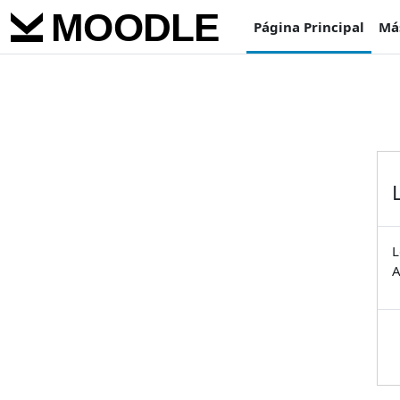
Salta al contenido principal
Página Principal
Má
L
A