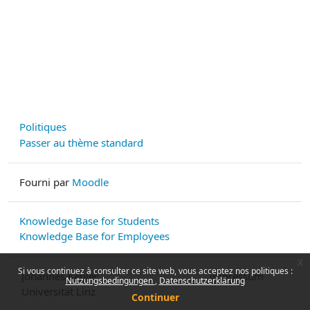
Politiques
Passer au thème standard
Fourni par
Moodle
Knowledge Base for Students
Knowledge Base for Employees
x
Si vous continuez à consulter ce site web, vous acceptez nos politiques :
Johannes Kepler
Impressum
Nutzungsbedingungen
Datenschutzerklärung
Universität Linz
Continuer