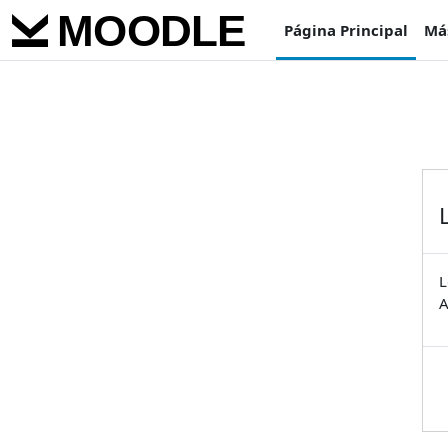
Salta al contenido principal
Página Principal
Má
L
A