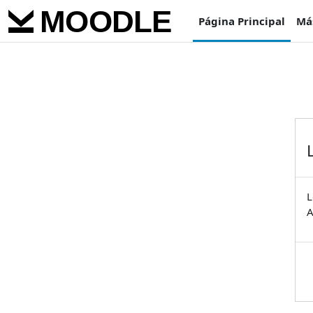
Salta al contenido principal
Página Principal
Má
L
A