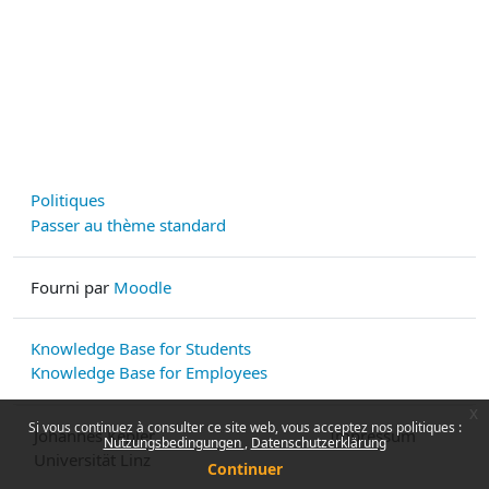
Politiques
Passer au thème standard
Fourni par
Moodle
Knowledge Base for Students
Knowledge Base for Employees
x
Si vous continuez à consulter ce site web, vous acceptez nos politiques :
Johannes Kepler
Impressum
Nutzungsbedingungen
Datenschutzerklärung
Universität Linz
Continuer