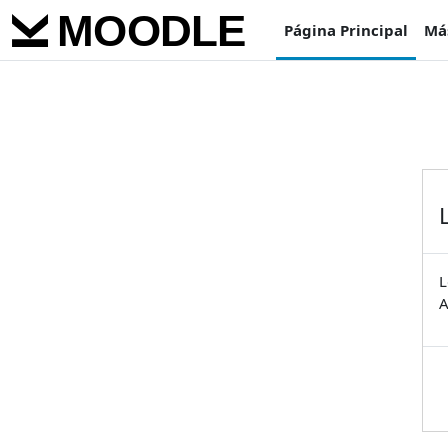
Salta al contenido principal
Página Principal
Má
L
A