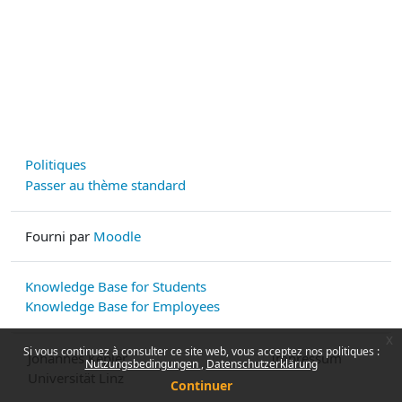
Politiques
Passer au thème standard
Fourni par
Moodle
Knowledge Base for Students
Knowledge Base for Employees
x
Si vous continuez à consulter ce site web, vous acceptez nos politiques :
Johannes Kepler
Impressum
Nutzungsbedingungen
Datenschutzerklärung
Universität Linz
Continuer