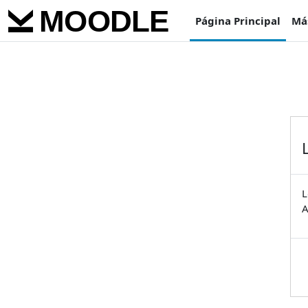
Salta al contenido principal
Página Principal
Má
L
A