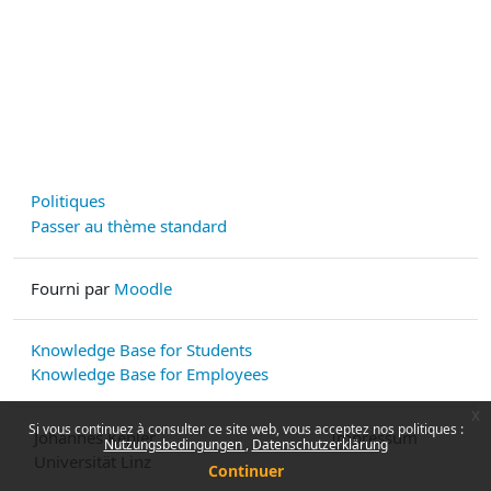
Politiques
Passer au thème standard
Fourni par
Moodle
Knowledge Base for Students
Knowledge Base for Employees
x
Si vous continuez à consulter ce site web, vous acceptez nos politiques :
Johannes Kepler
Impressum
Nutzungsbedingungen
Datenschutzerklärung
Universität Linz
Continuer