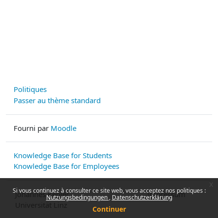
Politiques
Passer au thème standard
Fourni par
Moodle
Knowledge Base for Students
Knowledge Base for Employees
x
Si vous continuez à consulter ce site web, vous acceptez nos politiques :
Johannes Kepler
Impressum
Nutzungsbedingungen
Datenschutzerklärung
Universität Linz
Continuer