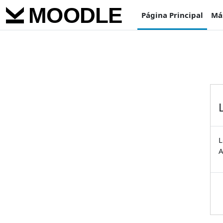
Salta al contenido principal
Página Principal
Má
L
A