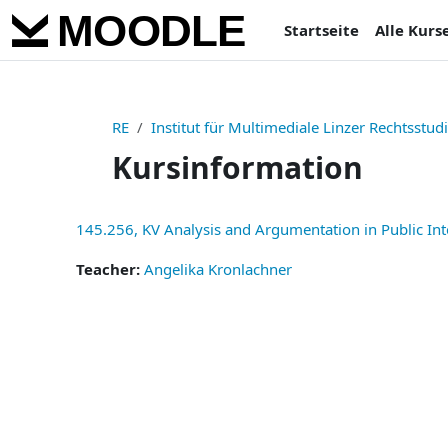
Zum Hauptinhalt
Startseite
Alle Kurs
RE
Institut für Multimediale Linzer Rechtsstud
Kursinformation
145.256, KV Analysis and Argumentation in Public In
Teacher:
Angelika Kronlachner