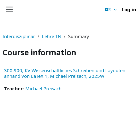
Skip to main content
Log in
Side panel
Interdisziplinär
Lehre TN
Summary
Course information
300.900, KV Wissenschaftliches Schreiben und Layouten
anhand von LaTeX 1, Michael Preisach, 2025W
Teacher:
Michael Preisach