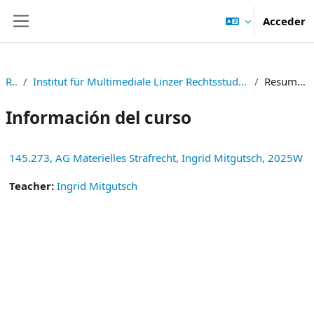
Salta al contenido principal
Acceder
Panel lateral
RE
Institut für Multimediale Linzer Rechtsstudien
Resumen
Información del curso
145.273, AG Materielles Strafrecht, Ingrid Mitgutsch, 2025W
Teacher:
Ingrid Mitgutsch