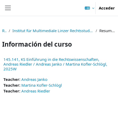
Salta al contenido principal
Acceder
Panel lateral
RE
Institut für Multimediale Linzer Rechtsstudien
Resumen
Información del curso
145.141, KS Einführung in die Rechtswissenschaften,
Andreas Riedler / Andreas Janko / Martina Kofler-Schlögl,
2025W
Teacher:
Andreas Janko
Teacher:
Martina Kofler-Schlögl
Teacher:
Andreas Riedler