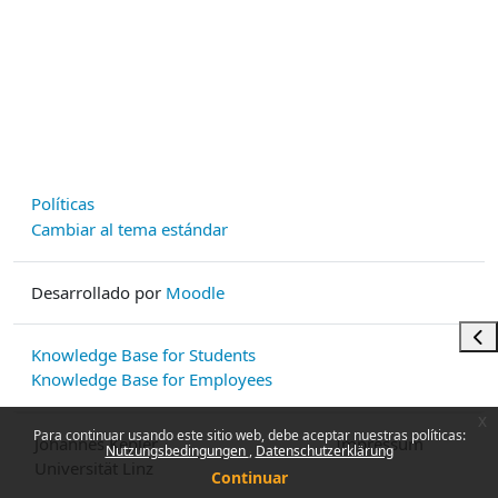
Políticas
Cambiar al tema estándar
Desarrollado por
Moodle
Abr
Knowledge Base for Students
Knowledge Base for Employees
x
Para continuar usando este sitio web, debe aceptar nuestras políticas:
Johannes Kepler
Impressum
Nutzungsbedingungen
Datenschutzerklärung
Universität Linz
Continuar