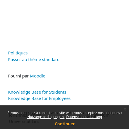
Politiques
Passer au thème standard
Fourni par
Moodle
Knowledge Base for Students
Knowledge Base for Employees
x
Si vous continuez à consulter ce site web, vous acceptez nos politiques :
Johannes Kepler
Impressum
Nutzungsbedingungen
Datenschutzerklärung
Universität Linz
Continuer