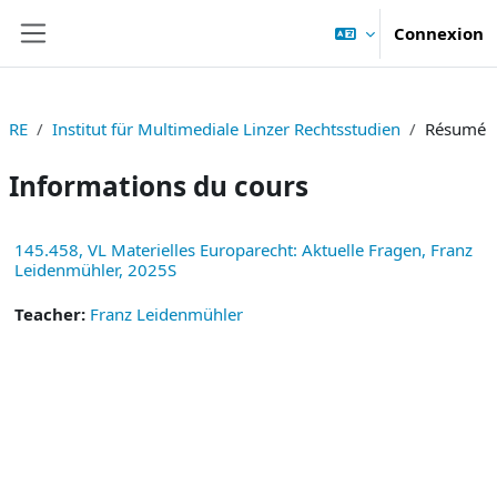
Passer au contenu principal
Connexion
Panneau latéral
RE
Institut für Multimediale Linzer Rechtsstudien
Résumé
Informations du cours
145.458, VL Materielles Europarecht: Aktuelle Fragen, Franz
Leidenmühler, 2025S
Teacher:
Franz Leidenmühler