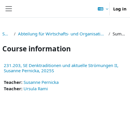
Skip to main content
Log in
Side panel
SOWI
Abteilung für Wirtschafts- und Organisationssoziologie
Summary
Course information
231.203, SE Denktraditionen und aktuelle Strömungen II,
Susanne Pernicka, 2025S
Teacher:
Susanne Pernicka
Teacher:
Ursula Rami