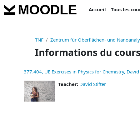
Passer au contenu principal
Accueil
Tous les cou
TNF
Zentrum für Oberflächen- und Nanoanaly
Informations du cour
377.404, UE Exercises in Physics for Chemistry, David 
Teacher:
David Stifter