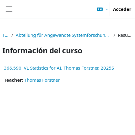
Salta al contenido principal
Acceder
Panel lateral
TNF
Abteilung für Angewandte Systemforschung und Statistik
Resumen
Información del curso
366.590, VL Statistics for AI, Thomas Forstner, 2025S
Teacher:
Thomas Forstner