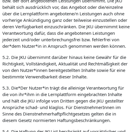
bzw. der dort angebotenen Leistungen übernimmt. Die JKU
behält sich ausdrücklich vor, das Angebot oder die/einzelne
über die Lernplattform angebotene/n Leistungen auch ohne
vorherige Ankündigung ganz oder teilweise einzustellen oder
deren Verfügbarkeit einzuschränken. Die JKU übernimmt keine
Verantwortung dafür, dass die angebotenen Leistungen
jederzeit und/oder unterbrechungsfrei bzw. fehlerfrei von
der*dem Nutzer*in in Anspruch genommen werden können.
5.2. Die JKU übernimmt darüber hinaus keine Gewähr für die
Richtigkeit, Vollständigkeit, Aktualität und Rechtmäßigkeit der
von den Nutzer*innen bereitgestellten Inhalte sowie für eine
bestimmte Verwendbarkeit dieser Inhalte.
5.3. Die*Der Nutzer*in trägt die alleinige Verantwortung für
die von ihr*ihm in die Lernplattform eingebrachten Inhalte
und hält die JKU infolge von Dritten gegen die JKU gestellter
Ansprüche schad- und klaglos. Für DienstnehmerInnen im
Sinne des Dienstnehmerhaftpflichtgesetzes gelten die in
diesem Gesetz normierten Haftungsbeschränkungen.
5.4. Die Haftung der JKU ist beschränkt auf vorsätzliches und