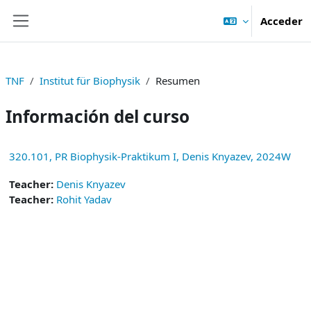
Salta al contenido principal
Acceder
Panel lateral
TNF
Institut für Biophysik
Resumen
Información del curso
320.101, PR Biophysik-Praktikum I, Denis Knyazev, 2024W
Teacher:
Denis Knyazev
Teacher:
Rohit Yadav