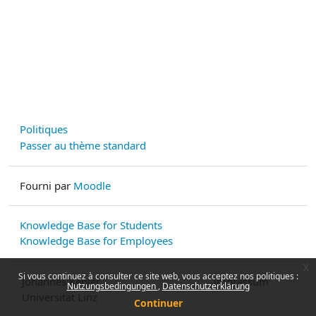
Politiques
Passer au thème standard
Fourni par
Moodle
Knowledge Base for Students
Knowledge Base for Employees
x
Si vous continuez à consulter ce site web, vous acceptez nos politiques :
Johannes Kepler
Impressum
Nutzungsbedingungen
Datenschutzerklärung
Universität Linz
Continuer