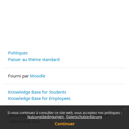
Politiques
Passer au thème standard
Fourni par
Moodle
Knowledge Base for Students
Knowledge Base for Employees
x
Si vous continuez à consulter ce site web, vous acceptez nos politiques :
Johannes Kepler
Impressum
Nutzungsbedingungen
Datenschutzerklärung
Universität Linz
Continuer