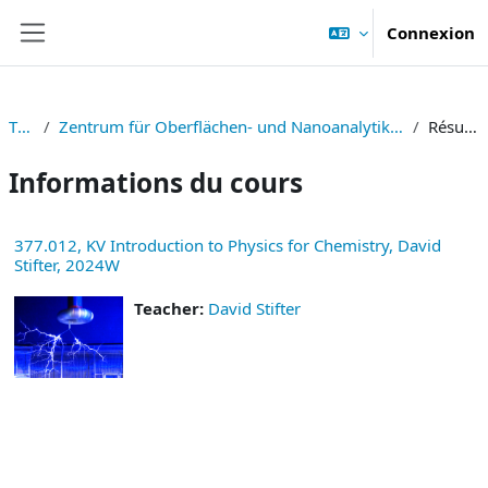
Passer au contenu principal
Connexion
Panneau latéral
TNF
Zentrum für Oberflächen- und Nanoanalytik (ZONA)
Résumé
Informations du cours
377.012, KV Introduction to Physics for Chemistry, David
Stifter, 2024W
Teacher:
David Stifter