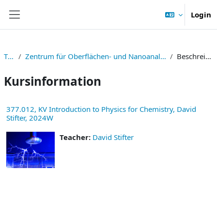
Zum Hauptinhalt
Login
Website-Übersicht
TNF
Zentrum für Oberflächen- und Nanoanalytik (ZONA)
Beschreibung
Kursinformation
377.012, KV Introduction to Physics for Chemistry, David
Stifter, 2024W
Teacher:
David Stifter