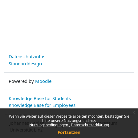
Datenschutzinfos
Standarddesign
Powered by
Moodle
Knowledge Base for Students
Knowledge Base for Employees
x
Wenn Sie weiter auf dieser Webseite arbeiten möchten, bestätigen Sie
bitte unsere Nutzungsrichtlinie:
Johannes Kepler
Impressum
Nutzungsbedingungen
Datenschutzerklärung
Universität Linz
Fortsetzen