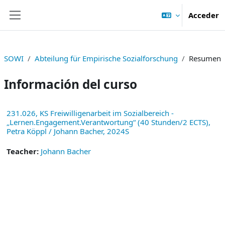
Salta al contenido principal
Acceder
Panel lateral
SOWI
Abteilung für Empirische Sozialforschung
Resumen
Información del curso
231.026, KS Freiwilligenarbeit im Sozialbereich -
„Lernen.Engagement.Verantwortung“ (40 Stunden/2 ECTS),
Petra Köppl / Johann Bacher, 2024S
Teacher:
Johann Bacher