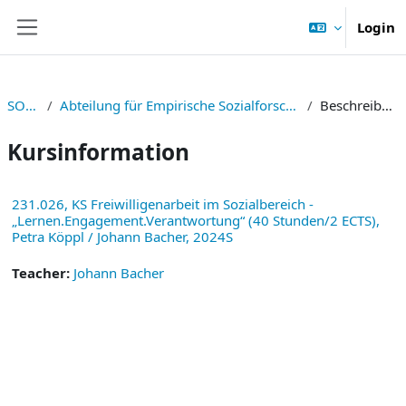
Zum Hauptinhalt
Login
Website-Übersicht
SOWI
Abteilung für Empirische Sozialforschung
Beschreibung
Kursinformation
231.026, KS Freiwilligenarbeit im Sozialbereich -
„Lernen.Engagement.Verantwortung“ (40 Stunden/2 ECTS),
Petra Köppl / Johann Bacher, 2024S
Teacher:
Johann Bacher