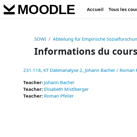
Passer au contenu principal
Accueil
Tous les cou
SOWI
Abteilung für Empirische Sozialforschu
Informations du cour
231.118, KT Datenanalyse 2, Johann Bacher / Roman P
Teacher:
Johann Bacher
Teacher:
Elisabeth Mistlberger
Teacher:
Roman Pfeiler