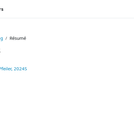
rs
ng
Résumé
s
feiler, 2024S